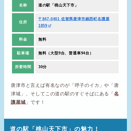
名称
道の駅「桃山天下市」
〒847-0401 佐賀県唐津市鎮西町名護屋
住所
1859
料金
無料
駐車場
無料（大型9台、普通車94台）
所要時間
30分
唐津市と言えば有名なのが「呼子のイカ」や「唐
津城」、そしてこの道の駅のすぐそばにある「
名
護屋城
」です！
道の駅「桃山天下市」の魅力！