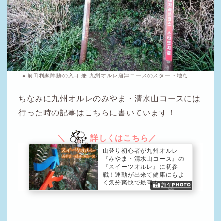
▲前田利家陣跡の入口 兼 九州オルレ唐津コースのスタート地点
ちなみに九州オルレのみやま・清水山コースには
行った時の記事はこちらに書いています！
山登り初心者が九州オルレ
『みやま・清水山コース』の
『スイーツオルレ』に初参
戦！運動が出来て健康にもよ
く気分爽快で最高！