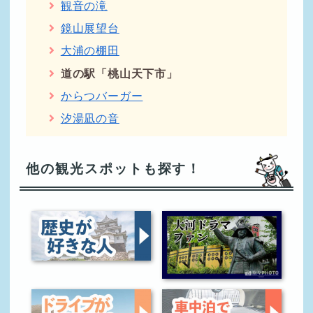
観音の滝
鏡山展望台
大浦の棚田
道の駅「桃山天下市」
からつバーガー
汐湯凪の音
他の観光スポットも探す！