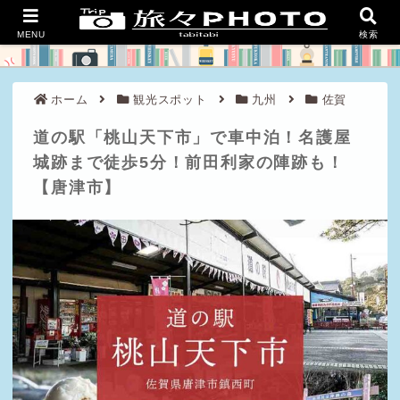
良い旅を、豊かな人生を。
MENU
検索
ホーム
観光スポット
九州
佐賀
道の駅「桃山天下市」で車中泊！名護屋
城跡まで徒歩5分！前田利家の陣跡も！
【唐津市】