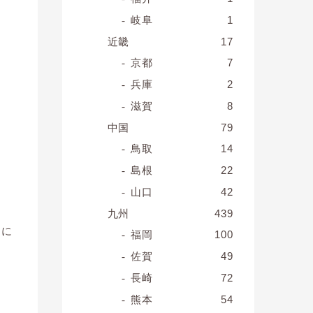
岐阜
1
近畿
17
京都
7
兵庫
2
滋賀
8
中国
79
鳥取
14
島根
22
山口
42
九州
439
月に
福岡
100
佐賀
49
長崎
72
熊本
54