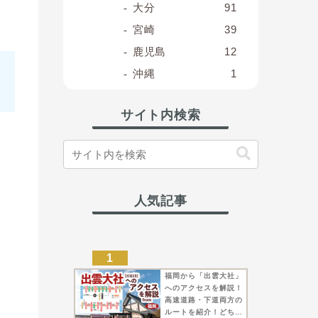
大分
91
宮崎
39
鹿児島
12
沖縄
1
サイト内検索
人気記事
福岡から「出雲大社」
へのアクセスを解説！
高速道路・下道両方の
ルートを紹介！どちら