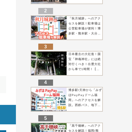
にしても覚悟がいる長
距離運転【出雲市】
「秋月城跡」へのアク
セスを解説！駐車場は
公営駐車場が便利！博
多駅・熊本駅・大分駅
から！【朝倉市】
日本最古の大社造！国
宝「神魂神社」には絶
対行くべき！出雲大社
から車で1時間！【松
江市】
博多駅/天神から「みず
ほPayPayドーム福
岡」へのアクセスを解
説。西鉄バス、地下
鉄、車での行き方をま
とめました【福岡市】
「高千穂峡」へのアク
セスを解説！福岡/熊