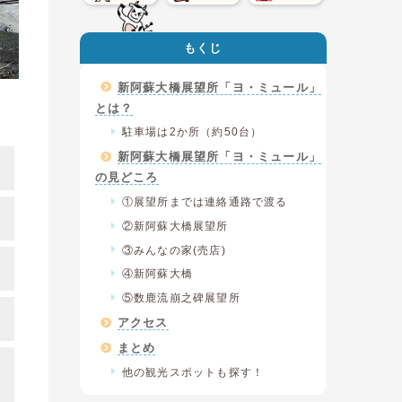
もくじ
新阿蘇大橋展望所「ヨ・ミュール」
とは？
駐車場は2か所（約50台）
新阿蘇大橋展望所「ヨ・ミュール」
の見どころ
①展望所までは連絡通路で渡る
②新阿蘇大橋展望所
③みんなの家(売店)
④新阿蘇大橋
⑤数鹿流崩之碑展望所
アクセス
まとめ
他の観光スポットも探す！