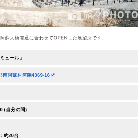
阿蘇大橋開通に合わせてOPENした展望所です。
ミュール」
郡南阿蘇村河陽4369-16
00 (当分の間)
：約20台