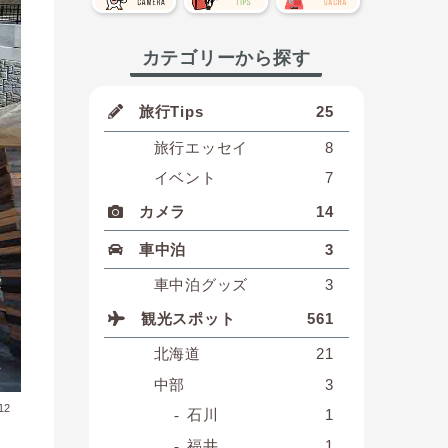
カテゴリーから探す
旅行Tips
25
旅行エッセイ
8
イベント
7
カメラ
14
車中泊
3
車中泊グッズ
3
観光スポット
561
北海道
21
中部
3
12
石川
1
福井
1