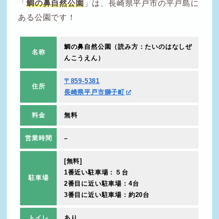
「
鯛の鼻自然公園
」は、長崎県平戸市の平戸島に
ある公園です！
鯛の鼻自然公園（読み方：たいのはなしぜ
名称
んこうえん）
〒859-5381
住所
長崎県平戸市獅子町
料金
無料
営業時間
–
[無料]
1番近い駐車場：５台
駐車場
2番目に近い駐車場：4台
3番目に近い駐車場：約20台
トイレ
あり