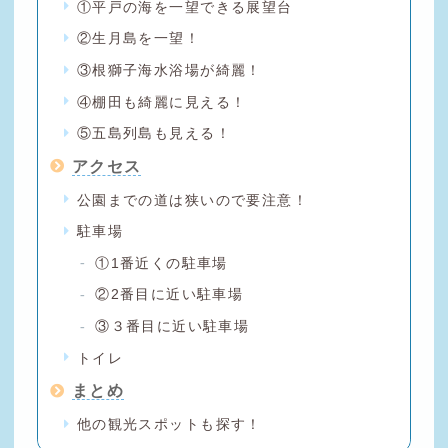
①平戸の海を一望できる展望台
②生月島を一望！
③根獅子海水浴場が綺麗！
④棚田も綺麗に見える！
⑤五島列島も見える！
アクセス
公園までの道は狭いので要注意！
駐車場
①1番近くの駐車場
②2番目に近い駐車場
③３番目に近い駐車場
トイレ
まとめ
他の観光スポットも探す！