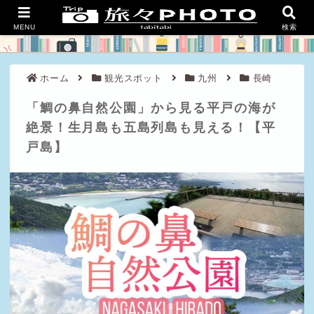
良い旅を、豊かな人生を。
MENU
検索
ホーム
観光スポット
九州
長崎
「鯛の鼻自然公園」から見る平戸の海が
絶景！生月島も五島列島も見える！【平
戸島】