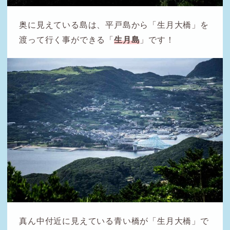
奥に見えている島は、平戸島から「生月大橋」を
渡って行く事ができる「
生月島
」です！
真ん中付近に見えている青い橋が「生月大橋」で