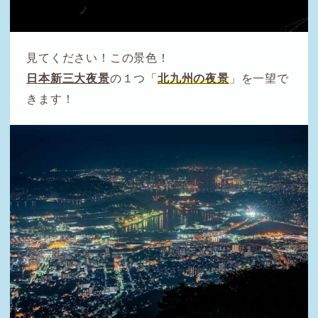
見てください！この景色！
日本新三大夜景
の１つ「
北九州の夜景
」を一望で
きます！