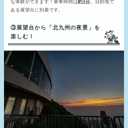
な体験ができます！乗車時間は
約3分
。目的地で
ある展望台に到着です。
③展望台から「北九州の夜景」を
楽しむ！