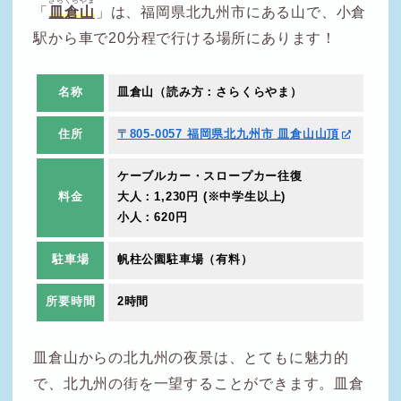
さらくらやま
「
皿倉山
」は、福岡県北九州市にある山で、小倉
駅から車で20分程で行ける場所にあります！
名称
皿倉山（読み方：さらくらやま）
住所
〒805-0057 福岡県北九州市 皿倉山山頂
ケーブルカー・スロープカー往復
料金
大人
：1,230円 (※中学生以上)
小人
：620円
駐車場
帆柱公園駐車場（有料）
所要時間
2時間
皿倉山からの北九州の夜景は、とてもに魅力的
で、北九州の街を一望することができます。皿倉