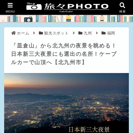
良い旅を、豊かな人生を。
MENU
検索
ホーム
観光スポット
九州
福岡
「皿倉山」から北九州の夜景を眺める！
日本新三大夜景にも選出の名所！ケーブ
ルカーで山頂へ【北九州市】