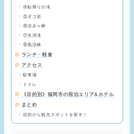
④鮎帰りの滝
⑤ダゴ岩
⑥涼みヶ峡
⑦矢渕滝
⑧風涼峡
ランチ・軽食
アクセス
駐車場
トイレ
《目的別》福岡市の宿泊エリア&ホテル
まとめ
目的から観光スポットを探す！