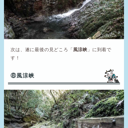
次は、遂に最後の見どころ「
風涼峡
」に到着で
す！
⑧風涼峡