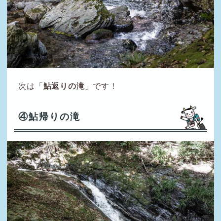
次は「
鮎返りの滝
」です！
④鮎帰りの滝