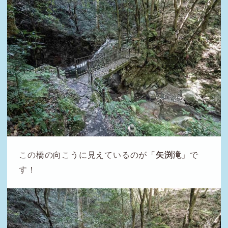
この橋の向こうに見えているのが「
矢渕滝
」で
す！