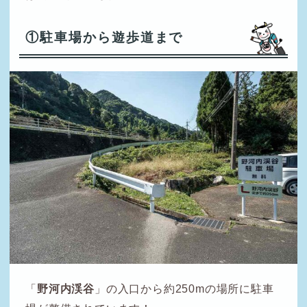
①駐車場から遊歩道まで
「
野河内渓谷
」の入口から約250mの場所に駐車