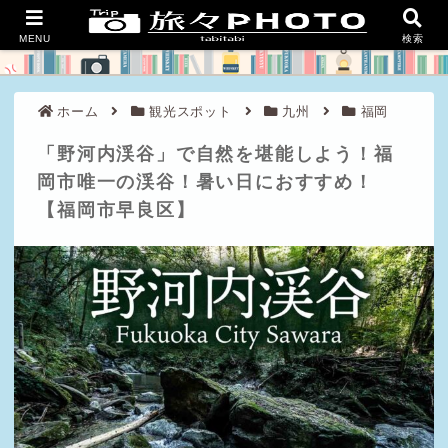
良い旅を、豊かな人生を。
MENU
検索
ホーム
観光スポット
九州
福岡
「野河内渓谷」で自然を堪能しよう！福
岡市唯一の渓谷！暑い日におすすめ！
【福岡市早良区】