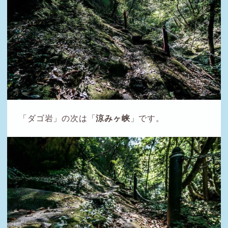
「ダゴ岩」の次は「
涼みヶ峡
」です。