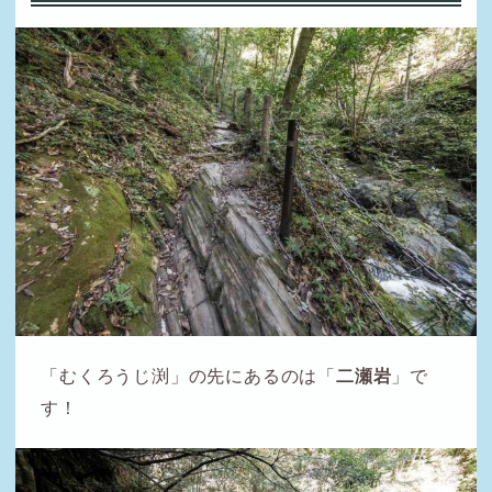
「むくろうじ渕」の先にあるのは「
二瀬岩
」で
す！