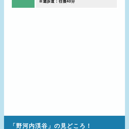
※遊歩道：往復40分
「野河内渓谷」の見どころ！