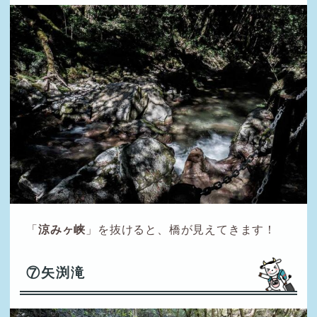
「
涼みヶ峡
」を抜けると、橋が見えてきます！
⑦矢渕滝