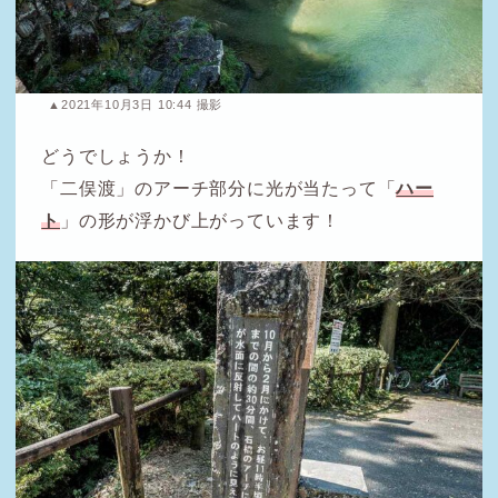
▲2021年10月3日 10:44 撮影
どうでしょうか！
「二俣渡」のアーチ部分に光が当たって「
ハー
ト
」の形が浮かび上がっています！