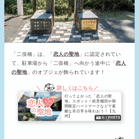
「二俣橋」は、「
恋人の聖地
」に認定されてい
て、駐車場から「二俣橋」へ向かう途中に「
恋人
の聖地
」のオブジェが飾られています！
行ってよかった「恋人の聖
地」スポット！絶景棚田や期
間限定ハートマークなどで素
敵な非日常を味わおう！【九
州】