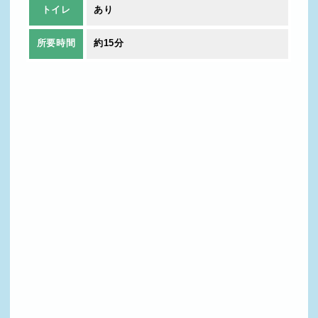
トイレ
あり
所要時間
約15分