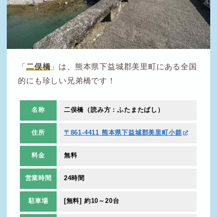
「
二俣橋
」は、熊本県下益城郡美里町にある全国
的にも珍しい兄弟橋です！
名称
二俣橋（読み方：ふたまたばし）
住所
〒861-4411 熊本県下益城郡美里町小筵
料金
無料
営業時間
24時間
駐車場
[無料] 約10～20台