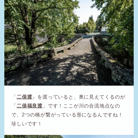
「
二俣渡
」を渡っていると、奥に見えてくるのが
「
二俣福良渡
」です！ここが川の合流地点なの
で、2つの橋が繋がっている形になるんですね！
珍しいです！