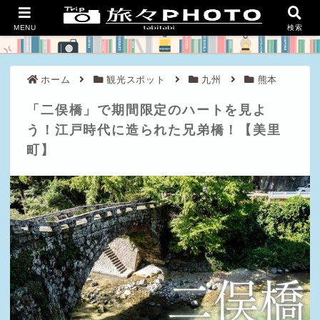
良い旅を、豊かな人生を。
MENU
検索
ホーム
観光スポット
九州
熊本
「二俣橋」で期間限定のハートを見よ
う！江戸時代に造られた兄弟橋！【美里
町】