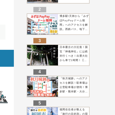
にしても覚悟がいる長
距離運転【出雲市】
博多駅/天神から「みず
ほPayPayドーム福
岡」へのアクセスを解
説。西鉄バス、地下
鉄、車での行き方をま
とめました【福岡市】
日本最古の大社造！国
宝「神魂神社」には絶
対行くべき！出雲大社
から車で1時間！【松
江市】
「秋月城跡」へのアク
セスを解説！駐車場は
公営駐車場が便利！博
多駅・熊本駅・大分駅
から！【朝倉市】
福岡在住者が教える
「旅行の目的別」の宿