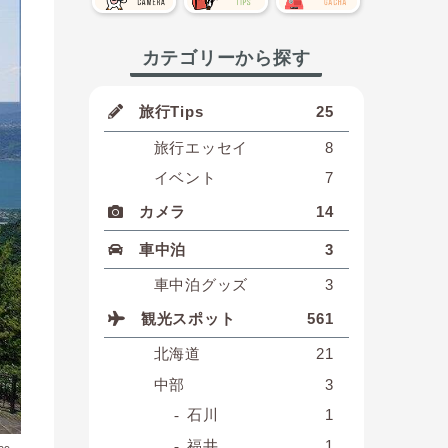
カテゴリーから探す
旅行Tips
25
旅行エッセイ
8
イベント
7
カメラ
14
車中泊
3
車中泊グッズ
3
観光スポット
561
北海道
21
中部
3
石川
1
福井
1