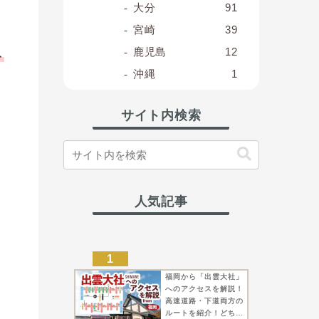
大分
91
宮崎
39
鹿児島
12
ト
沖縄
1
サイト内検索
人気記事
福岡から「出雲大社」
へのアクセスを解説！
高速道路・下道両方の
ルートを紹介！どちら