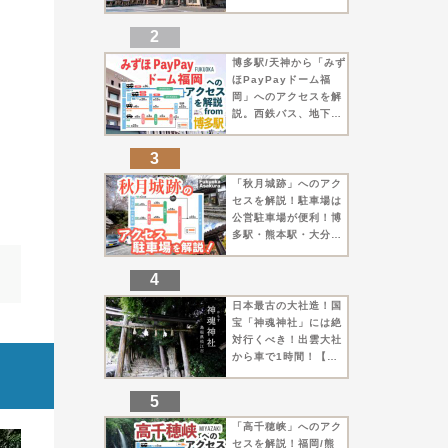
にしても覚悟がいる長
距離運転【出雲市】
博多駅/天神から「みず
ほPayPayドーム福
岡」へのアクセスを解
説。西鉄バス、地下
鉄、車での行き方をま
とめました【福岡市】
「秋月城跡」へのアク
セスを解説！駐車場は
公営駐車場が便利！博
多駅・熊本駅・大分駅
から！【朝倉市】
日本最古の大社造！国
宝「神魂神社」には絶
対行くべき！出雲大社
から車で1時間！【松
江市】
「高千穂峡」へのアク
セスを解説！福岡/熊