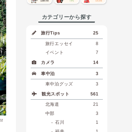
カテゴリーから探す
旅行Tips
25
旅行エッセイ
8
イベント
7
カメラ
14
車中泊
3
車中泊グッズ
3
観光スポット
561
北海道
21
中部
3
02
石川
1
福井
1