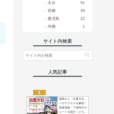
大分
91
宮崎
39
鹿児島
12
沖縄
1
サイト内検索
人気記事
福岡から「出雲大社」
へのアクセスを解説！
高速道路・下道両方の
ルートを紹介！どちら