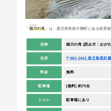
おがわ
「
雄川
の滝
」は、鹿児島県南大隅町にある絶景
名称
雄川の滝 (読み方：おがわ
住所
〒893-2402 鹿児島県肝
料金
無料
駐車場
[無料] 約70台
トイレ
駐車場にあり