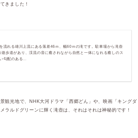
ってきました！
を流れる雄川上流にある落差46ｍ、幅60ｍの滝です。駐車場から滝壺
0mの遊歩道があり、渓流の音に癒されながら自然と一体になれる癒しのス
勾配のある...
景観光地で、NHK大河ドラマ「西郷どん」や、映画「キングダ
エメラルドグリーンに輝く滝壺は、それはそれは神秘的です！