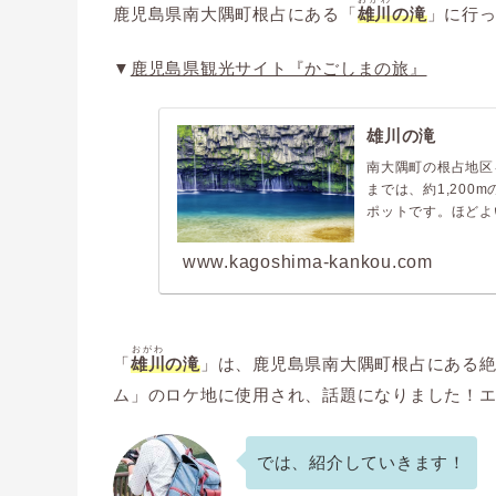
鹿児島県南大隅町根占にある「
雄川
の滝
」に行
▼
鹿児島県観光サイト『かごしまの旅』
雄川の滝
南大隅町の根占地区
までは、約1,20
ポットです。ほどよい
www.kagoshima-kankou.com
おがわ
「
雄川
の滝
」は、鹿児島県南大隅町根占にある絶
ム」のロケ地に使用され、話題になりました！
では、紹介していきます！