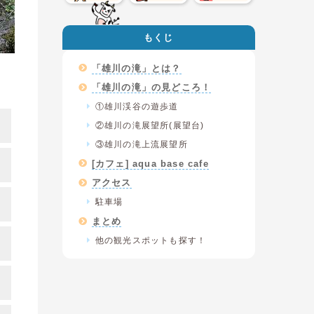
もくじ
「雄川の滝」とは？
「雄川の滝」の見どころ！
①雄川渓谷の遊歩道
②雄川の滝展望所(展望台)
③雄川の滝上流展望所
[カフェ] aqua base cafe
アクセス
駐車場
まとめ
他の観光スポットも探す！