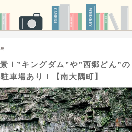
児島
景！”キングダム”や”西郷どん”の
料駐車場あり！【南大隅町】